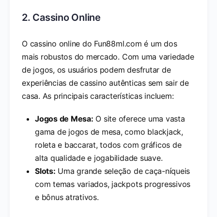
2. Cassino Online
O cassino online do Fun88ml.com é um dos
mais robustos do mercado. Com uma variedade
de jogos, os usuários podem desfrutar de
experiências de cassino autênticas sem sair de
casa. As principais características incluem:
Jogos de Mesa:
O site oferece uma vasta
gama de jogos de mesa, como blackjack,
roleta e baccarat, todos com gráficos de
alta qualidade e jogabilidade suave.
Slots:
Uma grande seleção de caça-níqueis
com temas variados, jackpots progressivos
e bônus atrativos.