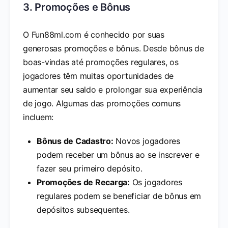
3. Promoções e Bônus
O Fun88ml.com é conhecido por suas
generosas promoções e bônus. Desde bônus de
boas-vindas até promoções regulares, os
jogadores têm muitas oportunidades de
aumentar seu saldo e prolongar sua experiência
de jogo. Algumas das promoções comuns
incluem:
Bônus de Cadastro:
Novos jogadores
podem receber um bônus ao se inscrever e
fazer seu primeiro depósito.
Promoções de Recarga:
Os jogadores
regulares podem se beneficiar de bônus em
depósitos subsequentes.