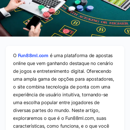
O
Fun88ml.com
é uma plataforma de apostas
online que vem ganhando destaque no cenário
de jogos e entretenimento digital. Oferecendo
uma ampla gama de opções para apostadores,
o site combina tecnologia de ponta com uma
experiência de usuário intuitiva, tornando-se
uma escolha popular entre jogadores de
diversas partes do mundo. Neste artigo,
exploraremos o que é o Fun88ml.com, suas
características, como funciona, e o que você