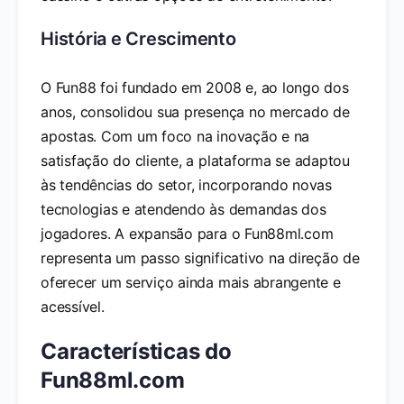
História e Crescimento
O Fun88 foi fundado em 2008 e, ao longo dos
anos, consolidou sua presença no mercado de
apostas. Com um foco na inovação e na
satisfação do cliente, a plataforma se adaptou
às tendências do setor, incorporando novas
tecnologias e atendendo às demandas dos
jogadores. A expansão para o Fun88ml.com
representa um passo significativo na direção de
oferecer um serviço ainda mais abrangente e
acessível.
Características do
Fun88ml.com