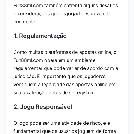
Fun88ml.com também enfrenta alguns desafios
e considerações que os jogadores devem ter
em mente:
1. Regulamentação
Como muitas plataformas de apostas online, o
Fun88ml.com opera em um ambiente
regulamentar que pode variar de acordo com a
jurisdição. É importante que os jogadores
verifiquem a legalidade das apostas online em
sua localização antes de se registrar.
2. Jogo Responsável
O jogo pode ser uma atividade de risco, e é
fundamental que os usuários joguem de forma