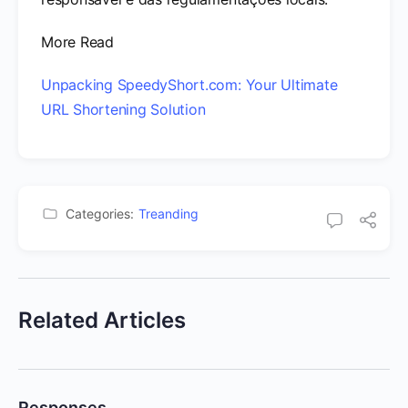
More Read
Unpacking SpeedyShort.com: Your Ultimate
URL Shortening Solution
Categories:
Treanding
Related Articles
Responses